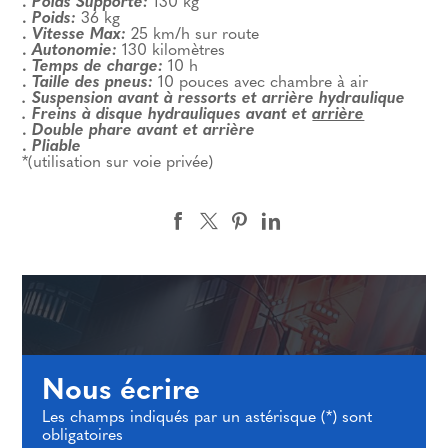
.
Poids Supporté:
130 kg
.
Poids:
36 kg
.
Vitesse Max:
25 km/h sur route
.
Autonomie:
130 kilomètres
.
Temps de charge:
10 h
.
Taille des pneus:
10 pouces avec chambre à air
. Suspension avant à ressorts et arrière hydraulique
. Freins à disque hydrauliques avant et
arrière
.
Double phare avant et arrière
.
Pliable
*(utilisation sur voie privée)
Nous écrire
Les champs indiqués par un astérisque (*) sont
obligatoires