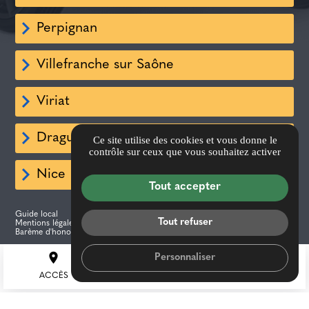
Perpignan
Villefranche sur Saône
Viriat
Draguignan
Ce site utilise des cookies et vous donne le
contrôle sur ceux que vous souhaitez activer
Nice
Tout accepter
Guide local
Informations complémentaires
Tout refuser
Mentions légales
Politique de confidentialité
Barème d'honoraires
Gestion des cookies
call
place
mail
Personnaliser
TEL
ACCÈS
CONTACT