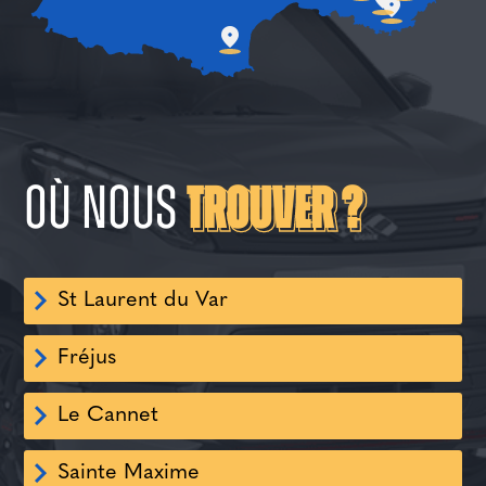
Où nous
Trouver ?
St Laurent du Var
Fréjus
Le Cannet
Sainte Maxime