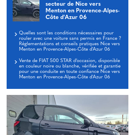
secteur de Nice vers
Menton en Provence-Alpes-
Côte d'Azur 06
Quelles sont les conditions nécessaires pour
rouler avec une voiture sans permis en France ?
Réglementations et conseils pratiques Nice vers
Menton en Provence-Alpes-Côte d'Azur 06
Vente de FIAT 500 STAR d’occasion, disponible
en couleur noire ou blanche, vérifiée et garantie
pour une conduite en toute confiance Nice vers
Menton en Provence-Alpes-Côte d'Azur 06