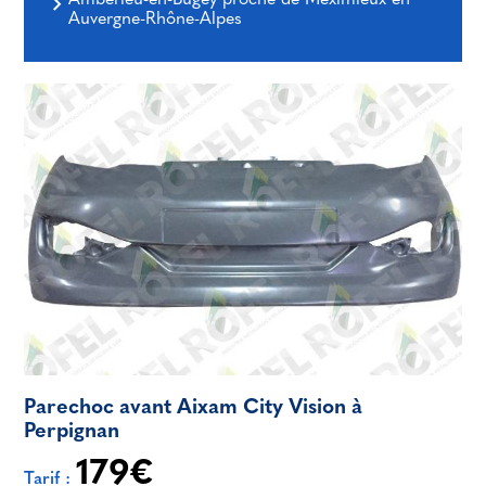
Ambérieu-en-Bugey proche de Meximieux en
Auvergne-Rhône-Alpes
Parechoc avant Aixam City Vision à
Perpignan
179€
Tarif :