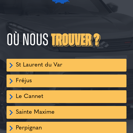
Où nous
Trouver ?
St Laurent du Var
Fréjus
Le Cannet
Sainte Maxime
Perpignan